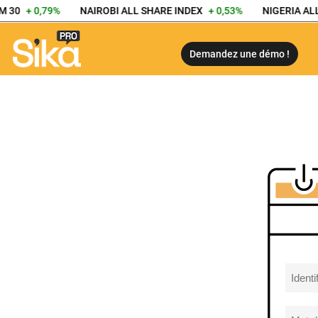
M 30
+ 0,79%
NAIROBI ALL SHARE INDEX
+ 0,53%
NIGERIA AL
Demandez une démo !