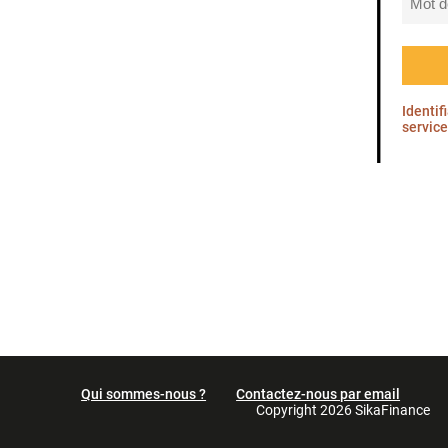
Identif
service
Qui sommes-nous ?
Contactez-nous par email
Copyright 2026 SikaFinance