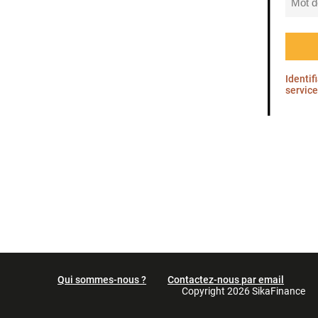
Identif
service
Qui sommes-nous ?
Contactez-nous par email
Copyright 2026 SikaFinance