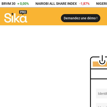
BRVM 30
+ 0,00%
NAIROBI ALL SHARE INDEX
-1,87%
NIGERI
Demandez une démo !